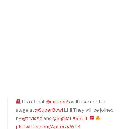
It’s official:
@maroon5
will take center
stage at
@SuperBowl
LIII! They will be joined
by
@trvisXX
and
@BigBoi
.
#SBLIII
pic.twitter.com/ApLrxzgWP4