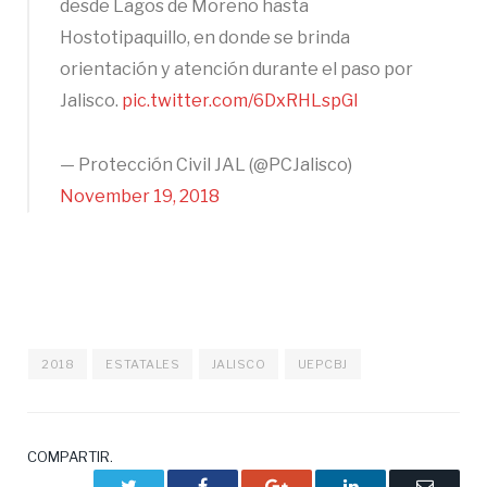
desde Lagos de Moreno hasta
Hostotipaquillo, en donde se brinda
orientación y atención durante el paso por
Jalisco.
pic.twitter.com/6DxRHLspGI
— Protección Civil JAL (@PCJalisco)
November 19, 2018
2018
ESTATALES
JALISCO
UEPCBJ
COMPARTIR.
Twitter
Facebook
Google+
LinkedIn
Correo