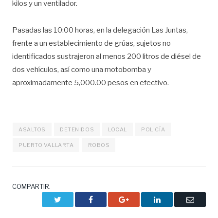
kilos y un ventilador.
Pasadas las 10:00 horas, en la delegación Las Juntas,
frente a un establecimiento de grúas, sujetos no
identificados sustrajeron al menos 200 litros de diésel de
dos vehículos, así como una motobomba y
aproximadamente 5,000.00 pesos en efectivo.
ASALTOS
DETENIDOS
LOCAL
POLICÍA
PUERTO VALLARTA
ROBOS
COMPARTIR.
Twitter
Facebook
Google+
LinkedIn
Correo
electrón