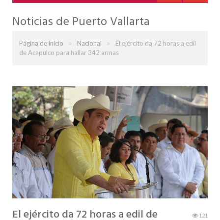
Noticias de Puerto Vallarta
»
»
Página de inicio
Nacional
El ejército da 72 horas a edil
de Acapulco para hallar 342 armas
El ejército da 72 horas a edil de
121