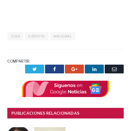
2018
EJÉRCITO
NACIONAL
COMPARTIR.
Twitter
Facebook
Google+
LinkedIn
Correo
electrón
PUBLICACIONES RELACIONADAS