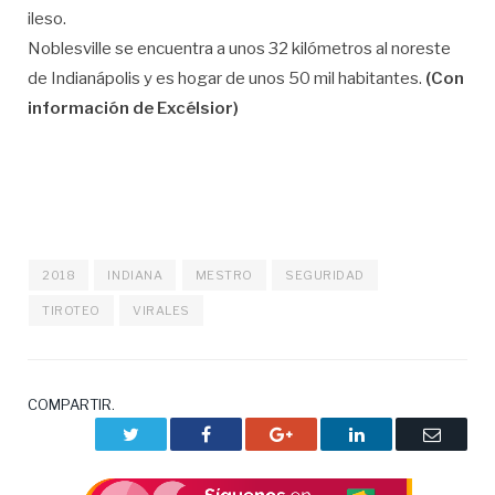
ileso.
Noblesville se encuentra a unos 32 kilómetros al noreste
de Indianápolis y es hogar de unos 50 mil habitantes.
(Con
información de Excélsior)
2018
INDIANA
MESTRO
SEGURIDAD
TIROTEO
VIRALES
COMPARTIR.
Twitter
Facebook
Google+
LinkedIn
Correo
electrón