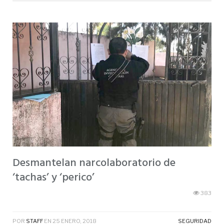
Desmantelan narcolaboratorio de
‘tachas’ y ‘perico’
383
POR
STAFF
EN
25 ENERO, 2018
SEGURIDAD