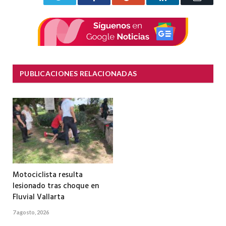
electrón
PUBLICACIONES RELACIONADAS
Motociclista resulta
lesionado tras choque en
Fluvial Vallarta
7 agosto, 2026