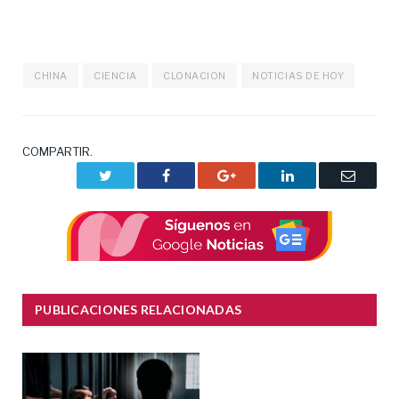
CHINA
CIENCIA
CLONACION
NOTICIAS DE HOY
COMPARTIR.
Twitter
Facebook
Google+
LinkedIn
Correo
electrón
PUBLICACIONES RELACIONADAS