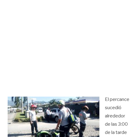
El percance
sucedió
alrededor
de las 3:00
de la tarde