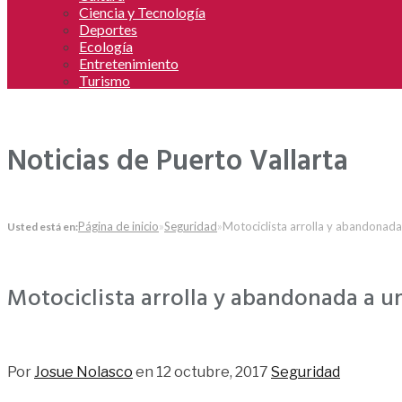
Ciencia y Tecnología
Deportes
Ecología
Entretenimiento
Turismo
Noticias de Puerto Vallarta
Página de inicio
»
Seguridad
»
Motociclista arrolla y abandonada
Usted está en:
Motociclista arrolla y abandonada a u
71
Por
Josue Nolasco
en
12 octubre, 2017
Seguridad