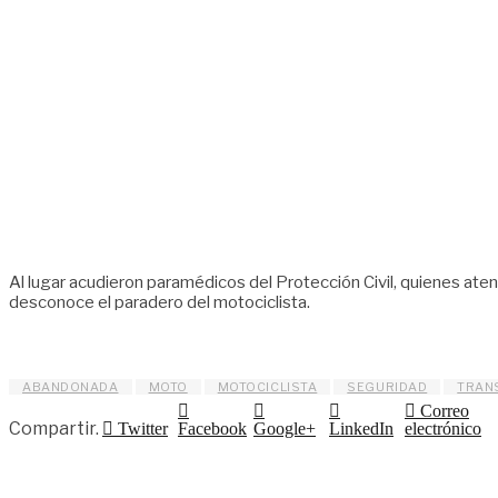
Al lugar acudieron paramédicos del Protección Civil, quienes atend
desconoce el paradero del motociclista.
ABANDONADA
MOTO
MOTOCICLISTA
SEGURIDAD
TRAN
Correo
Compartir.
Twitter
Facebook
Google+
LinkedIn
electrónico