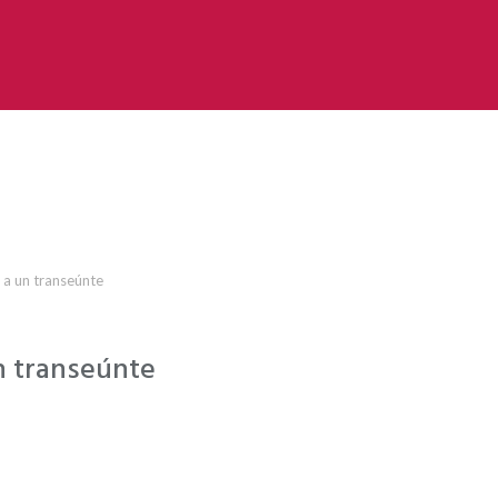
 a un transeúnte
n transeúnte