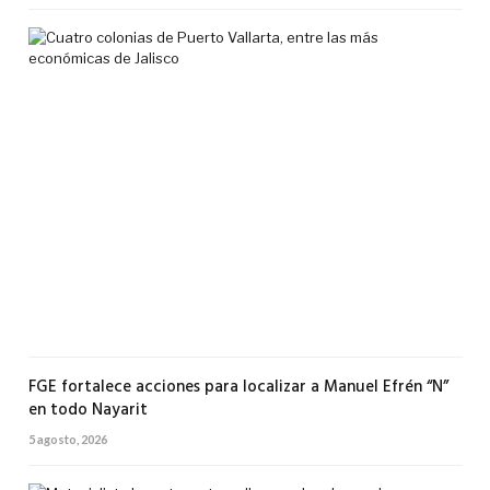
Cua
col
de
Pue
Val
ent
las
má
eco
de
Jal
5
agos
2026
FGE fortalece acciones para localizar a Manuel Efrén “N”
en todo Nayarit
5 agosto, 2026