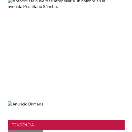
Mot
huy
tra
atr
a
un
ho
en
la
ave
Pri
Sán
5
agos
2026
TENDENCIA