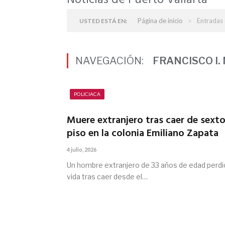
Noticias de Puerto Vallarta
»
Página de inicio
Entradas 
USTED ESTÁ EN:
NAVEGACIÓN:
FRANCISCO I
POLICIACA
Muere extranjero tras caer de sext
piso en la colonia Emiliano Zapata
4 julio, 2026
Un hombre extranjero de 33 años de edad perdió
vida tras caer desde el…