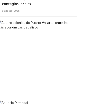
contagios locales
5 agosto, 2026
Cuatro
colonias
de
Puerto
Vallarta,
entre
las
más
económicas
de
Jalisco
5
agosto,
2026