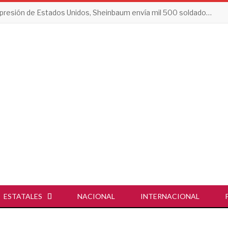
Tras presión de Estados Unidos, Sheinbaum envía mil 500 soldados a Michoacán
ESTATALES
NACIONAL
INTERNACIONAL