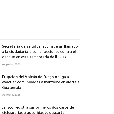
500
soldados
a
Michoacán
6
agosto,
2026
Secretaría de Salud Jalisco hace un llamado
a la ciudadanía a tomar acciones contra el
dengue en esta temporada de lluvias
6 agosto, 2026
Erupción del Volcán de Fuego obliga a
evacuar comunidades y mantiene en alerta a
Guatemala
5 agosto, 2026
Jalisco registra sus primeros dos casos de
ciclosporiasis; autoridades descartan