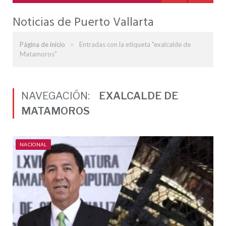
Noticias de Puerto Vallarta
»
Página de inicio
Entradas con la etiqueta "exalcalde de
Matamoros"
NAVEGACIÓN:
EXALCALDE DE
MATAMOROS
NACIONAL