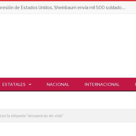
Tras presión de Estados Unidos, Sheinbaum envía mil 500 soldados a Michoacán
ESTATALES
NACIONAL
INTERNACIONAL
con la etiqueta "encuentran sin vida"