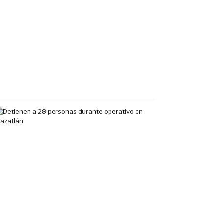
roban
vehículo
y
asaltan
en
Ixtapa
9
agosto,
2026
Detienen
a
28
personas
durante
operativo
en
Mazatlán;
aseguran
armas
largas