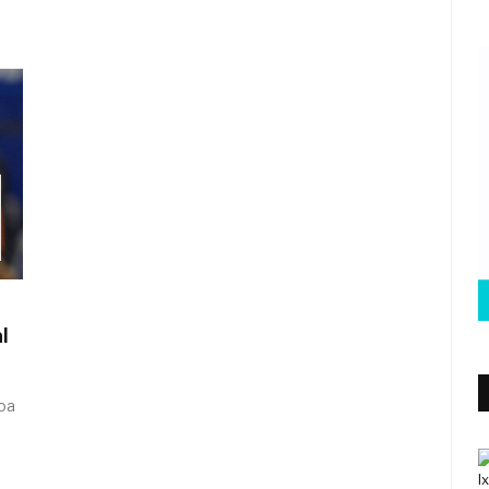
l
loa