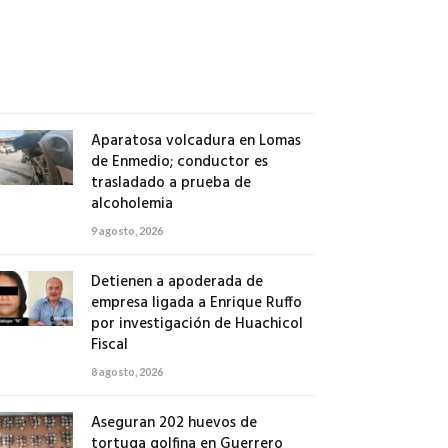
y
cartuchos
9
agosto,
2026
Aparatosa volcadura en Lomas
de Enmedio; conductor es
trasladado a prueba de
alcoholemia
9 agosto, 2026
Detienen a apoderada de
empresa ligada a Enrique Ruffo
por investigación de Huachicol
Fiscal
8 agosto, 2026
Aseguran 202 huevos de
tortuga golfina en Guerrero