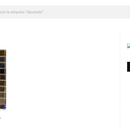
con la etiqueta "diputado"
o