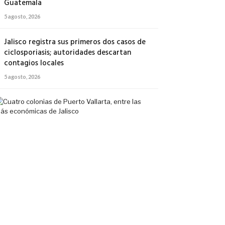
Guatemala
5 agosto, 2026
Jalisco registra sus primeros dos casos de
ciclosporiasis; autoridades descartan
contagios locales
5 agosto, 2026
Cuatro
colonias
de
Puerto
Vallarta,
entre
las
más
económicas
de
Jalisco
5