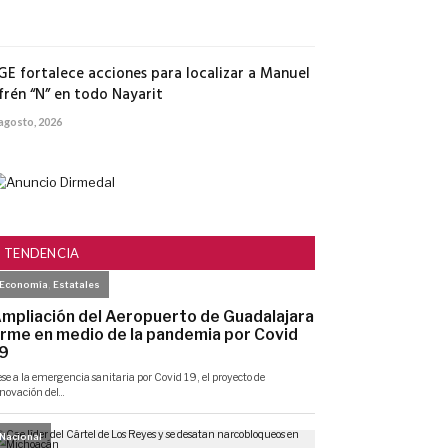
agosto,
2026
GE fortalece acciones para localizar a Manuel
frén “N” en todo Nayarit
 agosto, 2026
TENDENCIA