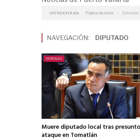
Noticias de Puerto Vallarta
»
Página de inicio
Entradas 
USTED ESTÁ EN:
NAVEGACIÓN:
DIPUTADO
ESTATALES
Muere diputado local tras presunt
ataque en Tomatlán