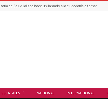
Secretaría de Salud Jalisco hace un llamado a la ciudadanía a tomar acciones contra el dengue en esta temporada de lluvias
ESTATALES
NACIONAL
INTERNACIONAL