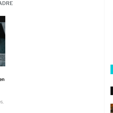
MADRE
en
26,