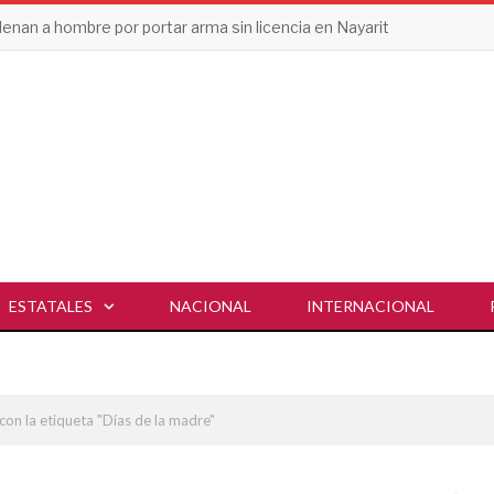
enan a hombre por portar arma sin licencia en Nayarit
ESTATALES
NACIONAL
INTERNACIONAL
con la etiqueta "Días de la madre"