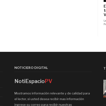
NOTICIERO DIGITAL
T
NotiEspacio
PV
Mostramos información relevante y de calidad para
el lector, si usted desea recibir mas información
ingrese su correo para recibir nuestras