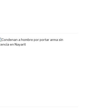
exclusivo
en
Tepic
7
agosto,
2026
Condenan
a
hombre
por
portar
arma
sin
licencia
en
Nayarit
7
agosto,
2026