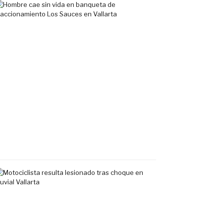
Hombre
cae
sin
vida
en
banqueta
de
fraccionamiento
Los
Sauces
en
Vallarta
7
agosto,
2026
Motociclista
resulta
lesionado
tras
choque