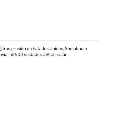
en
Fluvial
Vallarta
7
agosto,
2026
Tras
presión
de
Estados
Unidos,
Sheinbaum
envía
mil
500
soldados
a
Michoacán
6
agosto,
2026