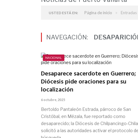
Noticias de Puerto Vallarta
»
Página de inicio
Entradas 
USTED ESTÁ EN:
NAVEGACIÓN:
DESAPARICI
NACIONAL
Desaparece sacerdote en Guerrero;
Diócesis pide oraciones para su
localización
6 octubre, 2025
Bertoldo Pantaleón Estrada, párroco de San
Cristóbal, en Mézala, fue reportado como
desaparecido; la Diócesis de Chilpancingo-Chil
solicitó a las autoridades activar el protocolo d
búsqueda.