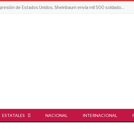
Tras presión de Estados Unidos, Sheinbaum envía mil 500 soldados a Michoacán
ESTATALES
NACIONAL
INTERNACIONAL