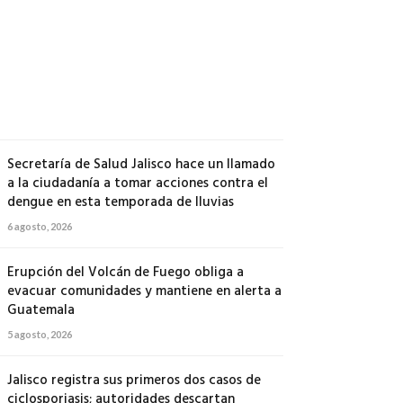
500
soldados
a
Michoacán
6
agosto,
2026
Secretaría de Salud Jalisco hace un llamado
a la ciudadanía a tomar acciones contra el
dengue en esta temporada de lluvias
6 agosto, 2026
Erupción del Volcán de Fuego obliga a
evacuar comunidades y mantiene en alerta a
Guatemala
5 agosto, 2026
Jalisco registra sus primeros dos casos de
ciclosporiasis; autoridades descartan