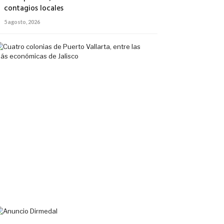
contagios locales
5 agosto, 2026
Cuatro
colonias
de
Puerto
Vallarta,
entre
las
más
económicas
de
Jalisco
5
agosto,
2026