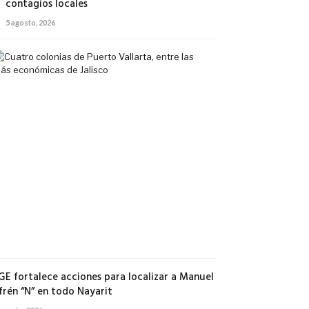
contagios locales
5 agosto, 2026
Cuatro
colonias
de
Puerto
Vallarta,
entre
las
más
económicas
de
Jalisco
5
agosto,
2026
GE fortalece acciones para localizar a Manuel
frén “N” en todo Nayarit