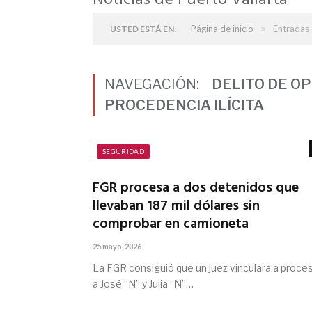
Noticias de Puerto Vallarta
»
Página de inicio
Entradas 
USTED ESTÁ EN:
NAVEGACIÓN:
DELITO DE O
PROCEDENCIA ILÍCITA
SEGURIDAD
FGR procesa a dos detenidos que
llevaban 187 mil dólares sin
comprobar en camioneta
25 mayo, 2026
La FGR consiguió que un juez vinculara a proce
a José “N” y Julia “N”…