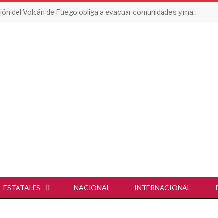
Erupción del Volcán de Fuego obliga a evacuar comunidades y mantiene en alerta a Guatemala
ESTATALES
NACIONAL
INTERNACIONAL