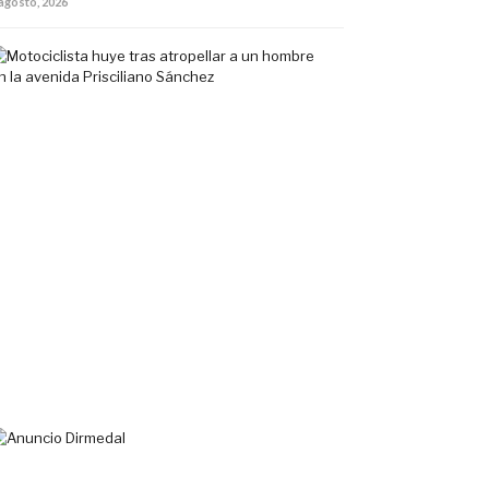
 agosto, 2026
Motociclista
huye
tras
atropellar
a
un
hombre
en
la
avenida
Prisciliano
Sánchez
5
agosto,
2026