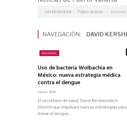
Noticias de Puerto Vallarta
»
Página de inicio
Entradas 
USTED ESTÁ EN:
NAVEGACIÓN:
DAVID KERSH
NACIONAL
Uso de bacteria Wolbachia en
México: nueva estrategia médica
contra el dengue
2 junio, 2026
El secretario de salud, David Kershenobich,
informó que impulsará nuevas estrategias para
frenar el dengue…