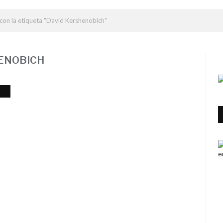
con la etiqueta "David Kershenobich"
ENOBICH