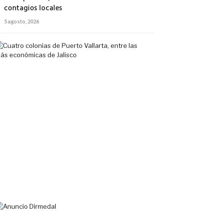
contagios locales
5 agosto, 2026
Cuatro
colonias
de
Puerto
Vallarta,
entre
las
más
económicas
de
Jalisco
5
agosto,
2026