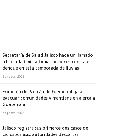
500
soldados
a
Michoacán
6
agosto,
2026
Secretaría de Salud Jalisco hace un llamado
a la ciudadanía a tomar acciones contra el
dengue en esta temporada de lluvias
6 agosto, 2026
Erupción del Volcán de Fuego obliga a
evacuar comunidades y mantiene en alerta a
Guatemala
5 agosto, 2026
Jalisco registra sus primeros dos casos de
ciclosporiasis; autoridades descartan