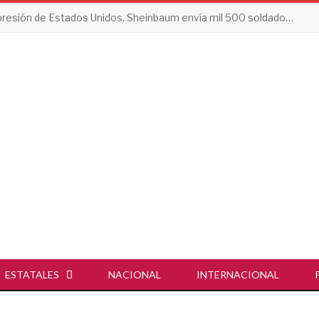
Tras presión de Estados Unidos, Sheinbaum envía mil 500 soldados a Michoacán
ESTATALES
NACIONAL
INTERNACIONAL