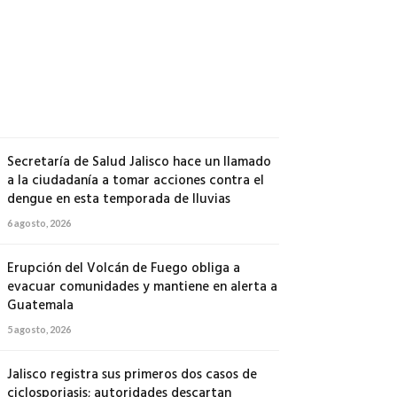
500
soldados
a
Michoacán
6
agosto,
2026
Secretaría de Salud Jalisco hace un llamado
a la ciudadanía a tomar acciones contra el
dengue en esta temporada de lluvias
6 agosto, 2026
Erupción del Volcán de Fuego obliga a
evacuar comunidades y mantiene en alerta a
Guatemala
5 agosto, 2026
Jalisco registra sus primeros dos casos de
ciclosporiasis; autoridades descartan