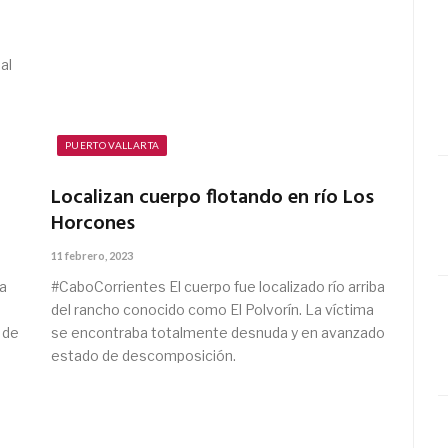
al
PUERTO VALLARTA
Localizan cuerpo flotando en río Los
Horcones
11 febrero, 2023
ia
#CaboCorrientes El cuerpo fue localizado río arriba
del rancho conocido como El Polvorín. La víctima
 de
se encontraba totalmente desnuda y en avanzado
estado de descomposición.