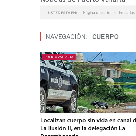
Noticias de Puerto Vallarta
»
Página de inicio
Entradas 
USTED ESTÁ EN:
NAVEGACIÓN:
CUERPO
PUERTO VALLARTA
Localizan cuerpo sin vida en canal 
La Ilusión II, en la delegación La