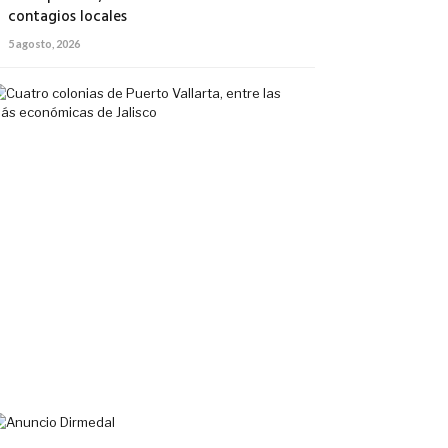
contagios locales
5 agosto, 2026
Cuatro
colonias
de
Puerto
Vallarta,
entre
las
más
económicas
de
Jalisco
5
agosto,
2026