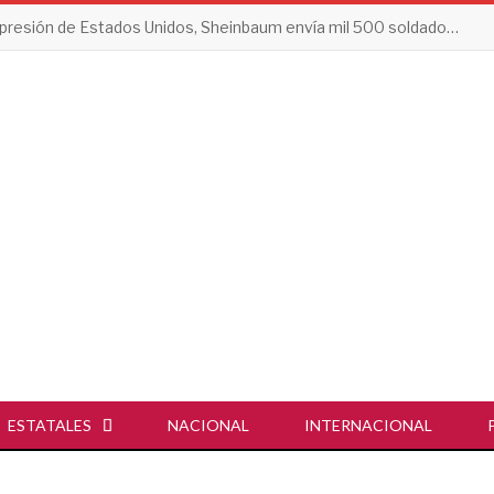
Tras presión de Estados Unidos, Sheinbaum envía mil 500 soldados a Michoacán
ESTATALES
NACIONAL
INTERNACIONAL