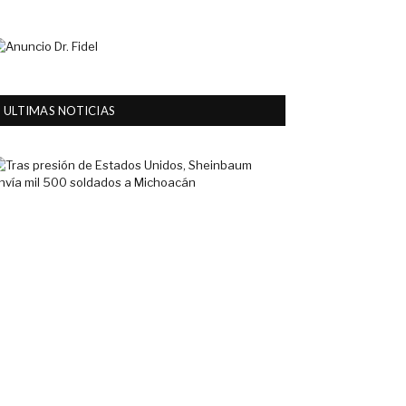
ULTIMAS NOTICIAS
Tras
presión
de
Estados
Unidos,
Sheinbaum
envía
mil
500
soldados
a
Michoacán
6