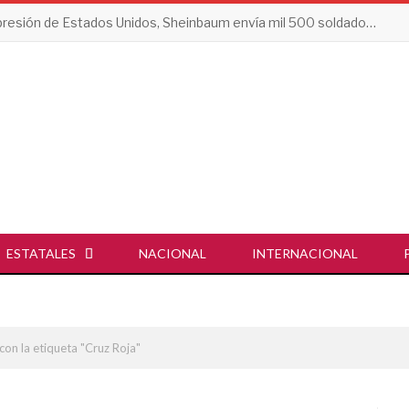
Tras presión de Estados Unidos, Sheinbaum envía mil 500 soldados a Michoacán
ESTATALES
NACIONAL
INTERNACIONAL
con la etiqueta "Cruz Roja"