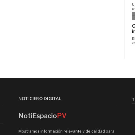
NOTICIERO DIGITAL
T
NotiEspacio
PV
Mostramos información relevante y de calidad para