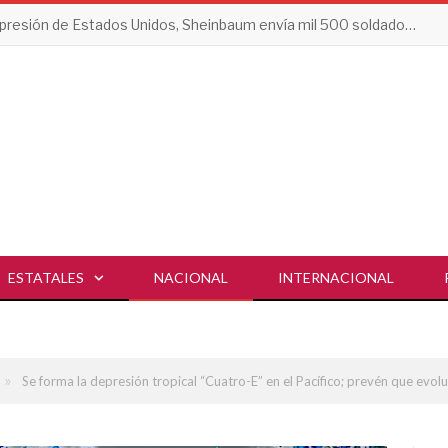
Tras presión de Estados Unidos, Sheinbaum envía mil 500 soldados a Michoacán
ESTATALES
NACIONAL
INTERNACIONAL
»
Se forma la depresión tropical “Cuatro-E” en el Pacífico; prevén que evo