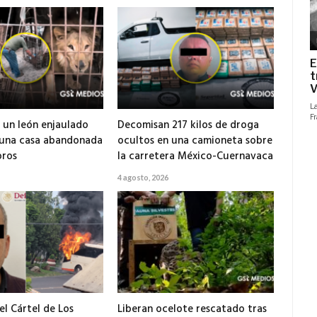
 un león enjaulado
Decomisan 217 kilos de droga
 una casa abandonada
ocultos en una camioneta sobre
ros
la carretera México-Cuernavaca
4 agosto, 2026
el Cártel de Los
Liberan ocelote rescatado tras