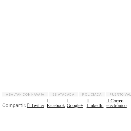
ASALTAN CON NAVAJA
ES ATACADA
POLICIACA
PUERTO VA
Correo
Compartir.
Twitter
Facebook
Google+
LinkedIn
electrónico