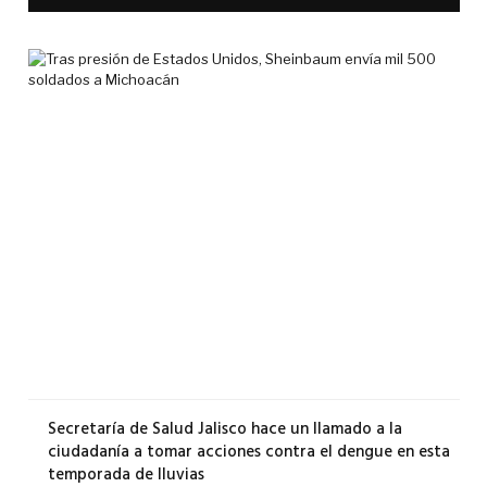
Tra
pre
de
Est
Uni
She
env
mil
500
sol
a
Mic
6
agos
2026
Secretaría de Salud Jalisco hace un llamado a la
ciudadanía a tomar acciones contra el dengue en esta
temporada de lluvias