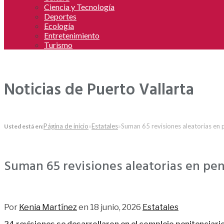
Ciencia y Tecnología
Deportes
Ecología
Entretenimiento
Turismo
Noticias de Puerto Vallarta
Página de inicio
»
Estatales
»
Suman 65 revisiones aleatorias en p
Usted está en:
Suman 65 revisiones aleatorias en pen
26
Por
Kenia Martínez
en
18 junio, 2026
Estatales