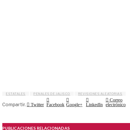
ESTATALES
PENALES DE JALISCO
REVISIONES ALEATORIAS
Correo
Compartir.
Twitter
Facebook
Google+
LinkedIn
electrónico
PUBLICACIONES RELACIONADAS