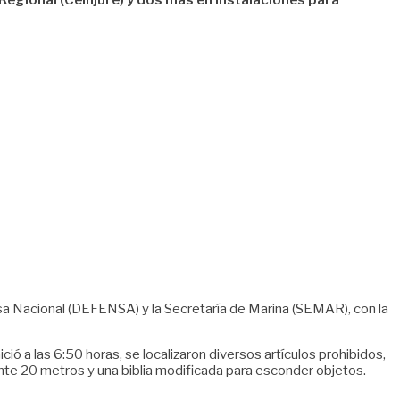
Regional (Ceinjure) y dos más en instalaciones para
fensa Nacional (DEFENSA) y la Secretaría de Marina (SEMAR), con la
ció a las 6:50 horas, se localizaron diversos artículos prohibidos,
ente 20 metros y una biblia modificada para esconder objetos.