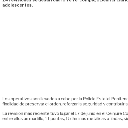
24 revisiones se desarrollaron en el complejo penitenciari
adolescentes.
Los operativos son llevados a cabo por la Policía Estatal Peniten
finalidad de preservar el orden, reforzar la seguridad y contribuir 
La revisión más reciente tuvo lugar el 17 de junio en el Ceinjure Co
entre ellos un martillo, 11 puntas, 15 láminas metálicas afiladas