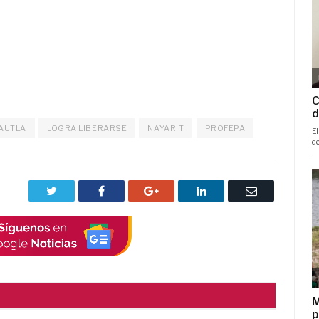
AUTLA
LOGRA LIBERARSE
NAYARIT
PROFEPA
Twitter
Facebook
Google+
LinkedIn
Correo
electrónico