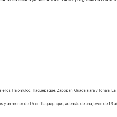
dos en Jalisco ya fueron localizados y regresaron con sus f
e ellos Tlajomulco, Tlaquepaque, Zapopan, Guadalajara y Tonalá. La 
 y un menor de 15 en Tlaquepaque, además de una joven de 13 años 