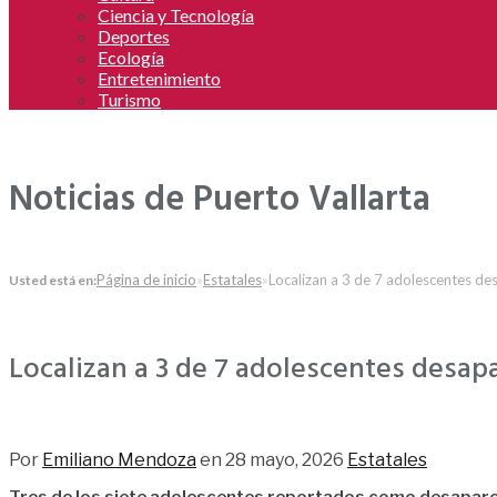
Ciencia y Tecnología
Deportes
Ecología
Entretenimiento
Turismo
Noticias de Puerto Vallarta
Página de inicio
»
Estatales
»
Localizan a 3 de 7 adolescentes des
Usted está en:
Localizan a 3 de 7 adolescentes desapa
93
Por
Emiliano Mendoza
en
28 mayo, 2026
Estatales