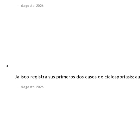
6 agosto, 2026
Jalisco registra sus primeros dos casos de ciclosporiasis; 
5 agosto, 2026