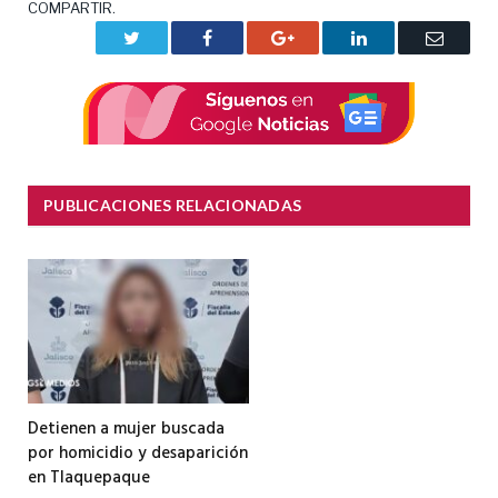
COMPARTIR.
Twitter
Facebook
Google+
LinkedIn
Correo
electrón
PUBLICACIONES RELACIONADAS
Detienen a mujer buscada
por homicidio y desaparición
en Tlaquepaque