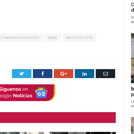
CO MEDINA ASCENCIO
BMW
MOTOCICLISTA
Twitter
Facebook
Google+
LinkedIn
Correo
electrónico