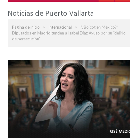
Noticias de Puerto Vallarta
»
»
Página de inicio
Internacional
“¿Boicot en México?”
Diputados en Madrid tunden a Isabel Díaz Ayuso por su “delirio
de persecución”