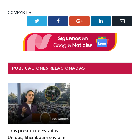
COMPARTIR.
Twitter
Facebook
Google+
LinkedIn
Correo
electrón
PUBLICACIONES RELACIONADAS
Tras presión de Estados
Unidos, Sheinbaum envía mil