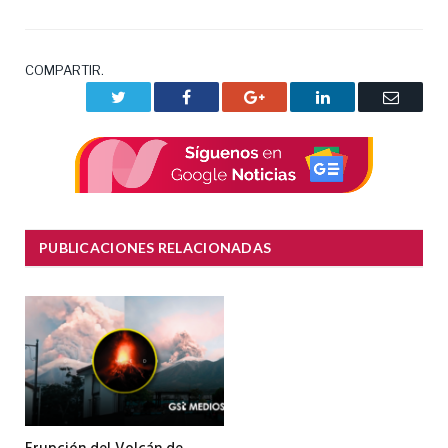
COMPARTIR.
Twitter
Facebook
Google+
LinkedIn
Correo
electrón
PUBLICACIONES RELACIONADAS