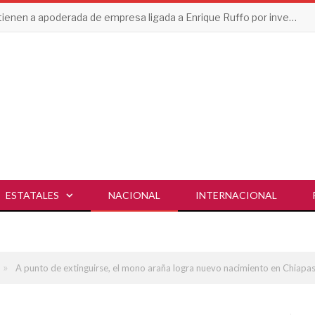
Detienen a apoderada de empresa ligada a Enrique Ruffo por investigación de Huachicol Fiscal
ESTATALES
NACIONAL
INTERNACIONAL
»
A punto de extinguirse, el mono araña logra nuevo nacimiento en Chiapa