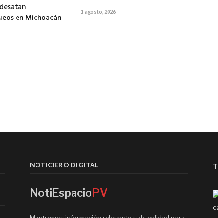
 desatan
1 agosto, 2026
ueos en Michoacán
NOTICIERO DIGITAL
T
NotiEspacio
PV
Mostramos información relevante y de calidad para