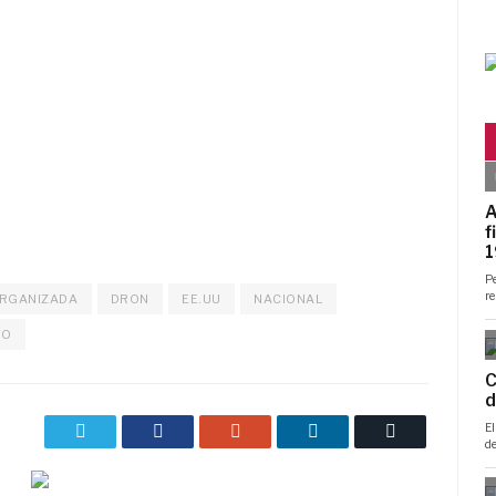
ORGANIZADA
DRON
EE.UU
NACIONAL
VO
Twitter
Facebook
Google+
LinkedIn
Correo
electrónico