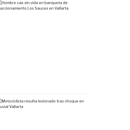
Hombre
cae
sin
vida
en
banqueta
de
fraccionamiento
Los
Sauces
en
Vallarta
7
agosto,
2026
Motociclista
resulta
lesionado
tras
choque