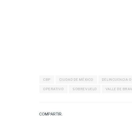
CBP
CIUDAD DE MÉXICO
DELINCUENCIA 
OPERATIVO
SOBREVUELO
VALLE DE BRA
COMPARTIR.