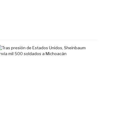
en
Fluvial
Vallarta
7
agosto,
2026
Tras
presión
de
Estados
Unidos,
Sheinbaum
envía
mil
500
soldados
a
Michoacán
6
agosto,
2026