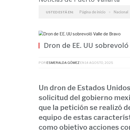
Noticias de Puerto Vallarta
»
Página de inicio
Nacional
USTED ESTÁ EN:
Dron de EE. UU sobrevoló 
POR
ESMERALDA GÓMEZ
EN
14 AGOSTO, 2025
Un dron de Estados Unidos 
solicitud del gobierno mex
que la petición se realizó 
equipo de estas característ
como objetivo acciones con