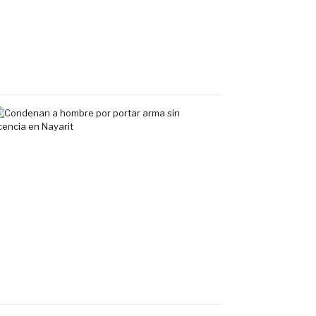
exclusivo
en
Tepic
7
agosto,
2026
Condenan
a
hombre
por
portar
arma
sin
licencia
en
Nayarit
7
agosto,
2026