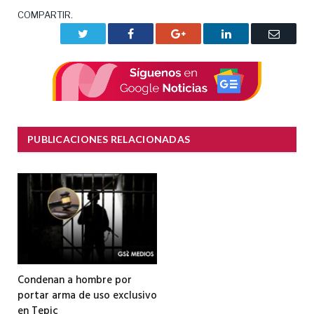
COMPARTIR.
Twitter
Facebook
Google+
LinkedIn
Correo
electrón
PUBLICACIONES RELACIONADAS
Condenan a hombre por
portar arma de uso exclusivo
en Tepic