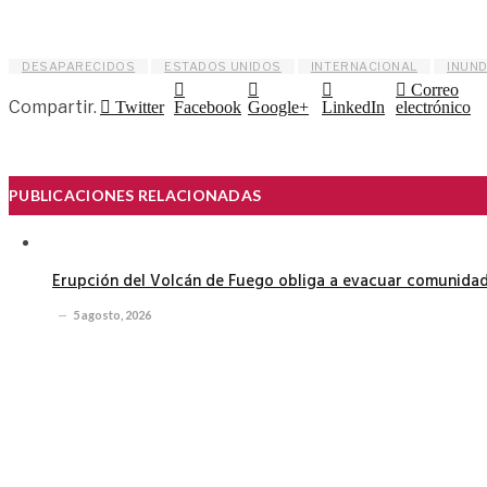
DESAPARECIDOS
ESTADOS UNIDOS
INTERNACIONAL
INUN
Correo
Compartir.
Twitter
Facebook
Google+
LinkedIn
electrónico
PUBLICACIONES RELACIONADAS
Erupción del Volcán de Fuego obliga a evacuar comunidad
5 agosto, 2026