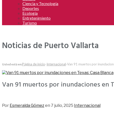
Ciencia y Tecnología
Deportes
Ecología
Entretenimiento
Turismo
Noticias de Puerto Vallarta
Página de inicio
»
Internacional
»
Van 91 muertos por inundacion
Usted está en:
Van 91 muertos por inundaciones en T
177
Por
Esmeralda Gómez
en
7 julio, 2025
Internacional