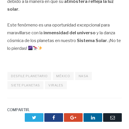
debido a la manera en que su
atmósfera refleja la luz
solar
.
Este fenómeno es una oportunidad excepcional para
maravillarse con la
inmensidad del universo
y la danza
cósmica de los planetas en nuestro
Sistema Solar
. ¡No te
lo pierdas!
DESFILE PLANETARIO
MÉXICO
NASA
SIETE PLANETAS
VIRALES
COMPARTIR.
Twitter
Facebook
Google+
LinkedIn
Correo
electrón