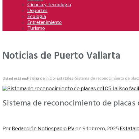
Ciencia y Tecnología
Deportes
Ecología
Entretenimiento
Turismo
Noticias de Puerto Vallarta
Página de inicio
»
Estatales
»
Sistema de reconocimiento de placas
Usted está en:
Sistema de reconocimiento de placas de
124
Por
Redacción Notiespacio PV
en
9 febrero, 2025
Estatal