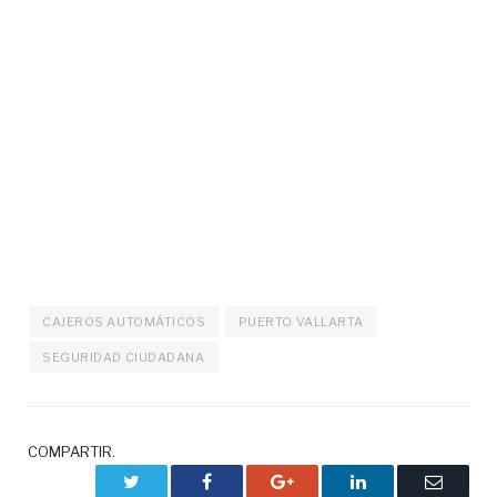
CAJEROS AUTOMÁTICOS
PUERTO VALLARTA
SEGURIDAD CIUDADANA
COMPARTIR.
Twitter
Facebook
Google+
LinkedIn
Correo