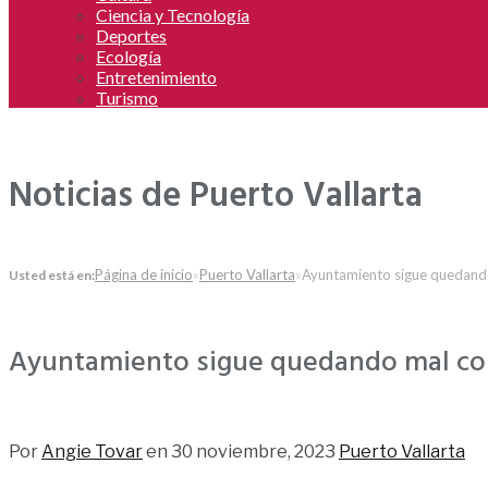
Ciencia y Tecnología
Deportes
Ecología
Entretenimiento
Turismo
Noticias de Puerto Vallarta
Página de inicio
»
Puerto Vallarta
»
Ayuntamiento sigue quedando
Usted está en:
Ayuntamiento sigue quedando mal con
27
Por
Angie Tovar
en
30 noviembre, 2023
Puerto Vallarta