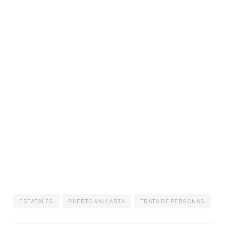
ESTATALES
PUERTO VALLARTA
TRATA DE PERSONAS