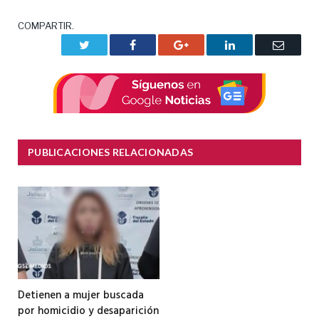
COMPARTIR.
Twitter
Facebook
Google+
LinkedIn
Correo
electrón
PUBLICACIONES RELACIONADAS
Detienen a mujer buscada
por homicidio y desaparición