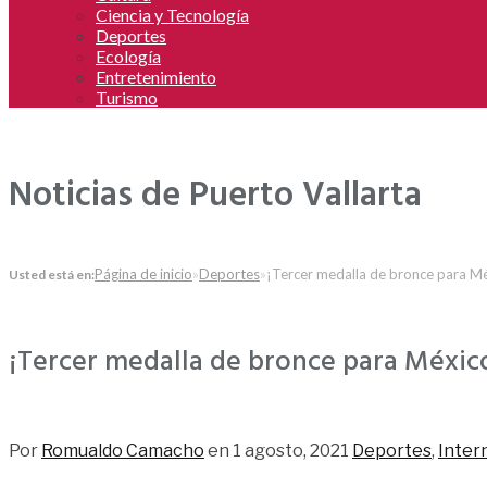
Ciencia y Tecnología
Deportes
Ecología
Entretenimiento
Turismo
Noticias de Puerto Vallarta
Página de inicio
»
Deportes
»
¡Tercer medalla de bronce para M
Usted está en:
¡Tercer medalla de bronce para Méxic
191
Por
Romualdo Camacho
en
1 agosto, 2021
Deportes
,
Inter