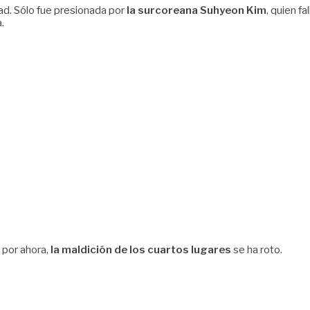
d. Sólo fue presionada por
la surcoreana Suhyeon Kim
, quien f
.
; por ahora,
la maldición de los cuartos lugares
se ha roto.