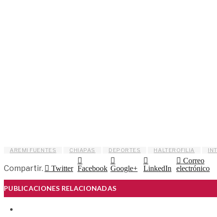
AREMI FUENTES
CHIAPAS
DEPORTES
HALTEROFILIA
IN
Correo
Compartir.
Twitter
Facebook
Google+
LinkedIn
electrónico
PUBLICACIONES RELACIONADAS