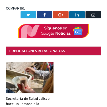
COMPARTIR.
Twitter
Facebook
Google+
LinkedIn
Correo
electrón
PUBLICACIONES RELACIONADAS
Secretaría de Salud Jalisco
hace un llamado a la