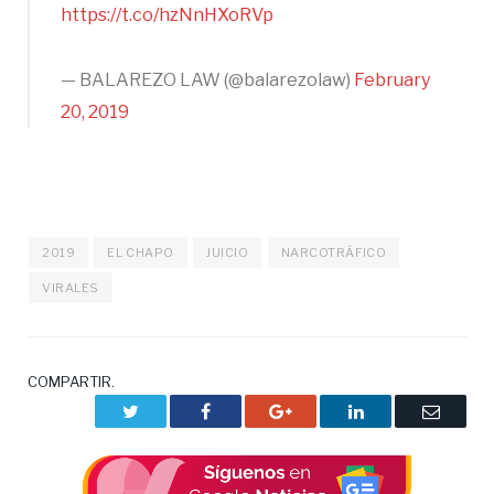
https://t.co/hzNnHXoRVp
— BALAREZO LAW (@balarezolaw)
February
20, 2019
2019
EL CHAPO
JUICIO
NARCOTRÁFICO
VIRALES
COMPARTIR.
Twitter
Facebook
Google+
LinkedIn
Correo
electrón