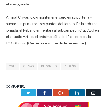
el área grande.
Al final, Chivas logró mantener el cero en su portería y
sumar sus primeros tres puntos del torneo. En la próxima
jornada, el Rebaño enfrentará al subcampeón Cruz Azul en
el estadio Azteca el próximo sábado 12 de enero a las
19:00 horas.
(Con información de Informador)
2019
CHIVAS
DEPORTES
REBAÑO
COMPARTIR.
Twitter
Facebook
Google+
LinkedIn
Correo
electrón