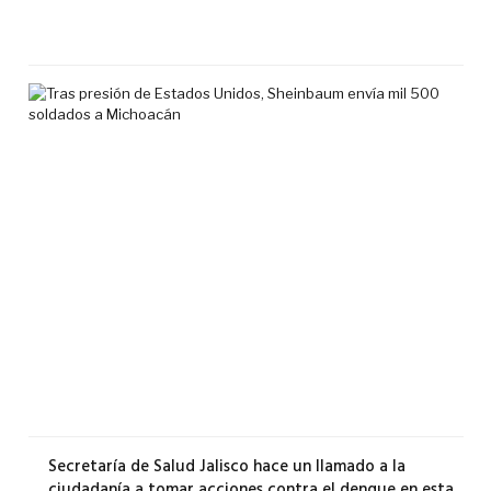
7
agos
2026
Tra
pre
de
Est
Uni
She
env
mil
500
sol
a
Mic
6
agos
2026
Secretaría de Salud Jalisco hace un llamado a la
ciudadanía a tomar acciones contra el dengue en esta