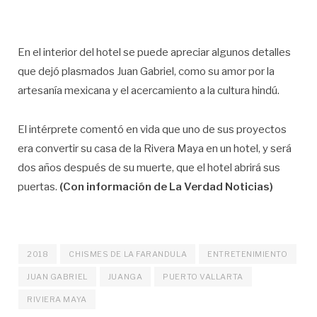
En el interior del hotel se puede apreciar algunos detalles
que dejó plasmados Juan Gabriel, como su amor por la
artesanía mexicana y el acercamiento a la cultura hindú.
El intérprete comentó en vida que uno de sus proyectos
era convertir su casa de la Rivera Maya en un hotel, y será
dos años después de su muerte, que el hotel abrirá sus
puertas.
(Con información de La Verdad Noticias)
2018
CHISMES DE LA FARANDULA
ENTRETENIMIENTO
JUAN GABRIEL
JUANGA
PUERTO VALLARTA
RIVIERA MAYA