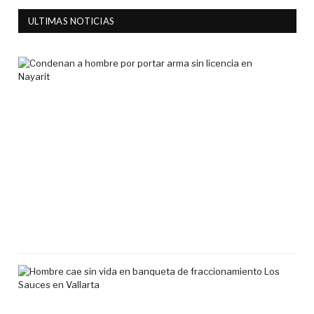
ULTIMAS NOTICIAS
Co
a
ho
por
por
ar
sin
lic
en
Nay
7
agos
2026
Ho
cae
sin