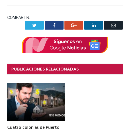
COMPARTIR.
Twitter
Facebook
Google+
LinkedIn
Correo
electrón
PUBLICACIONES RELACIONADAS
Cuatro colonias de Puerto