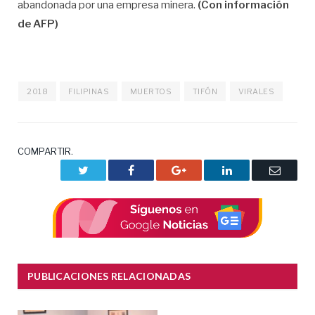
abandonada por una empresa minera.
(Con información
de AFP)
2018
FILIPINAS
MUERTOS
TIFÓN
VIRALES
COMPARTIR.
Twitter
Facebook
Google+
LinkedIn
Correo
electrón
PUBLICACIONES RELACIONADAS