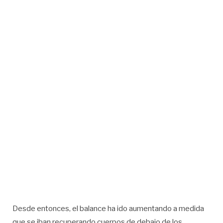
Desde entonces, el balance ha ido aumentando a medida
que se iban recuperando cuerpos de debajo de los