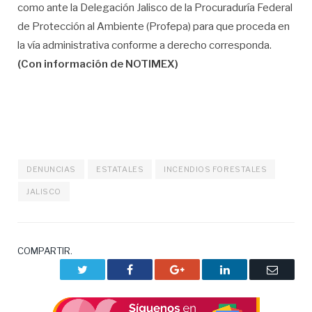
como ante la Delegación Jalisco de la Procuraduría Federal
de Protección al Ambiente (Profepa) para que proceda en
la vía administrativa conforme a derecho corresponda.
(Con información de NOTIMEX)
DENUNCIAS
ESTATALES
INCENDIOS FORESTALES
JALISCO
COMPARTIR.
Twitter
Facebook
Google+
LinkedIn
Correo
electrón