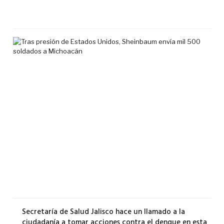
7
agos
2026
Tra
pre
de
Est
Uni
She
env
mil
500
sol
a
Mic
6
agos
2026
Secretaría de Salud Jalisco hace un llamado a la
ciudadanía a tomar acciones contra el dengue en esta