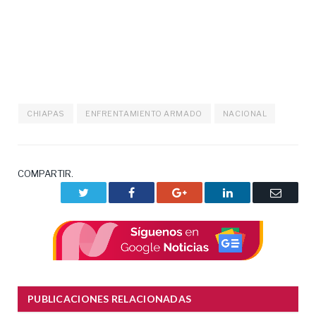
CHIAPAS
ENFRENTAMIENTO ARMADO
NACIONAL
COMPARTIR.
Twitter
Facebook
Google+
LinkedIn
Correo
electrón
PUBLICACIONES RELACIONADAS